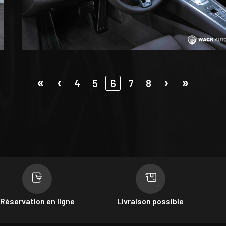
«
‹
›
»
4
5
7
8
6
Réservation en ligne
Livraison possible