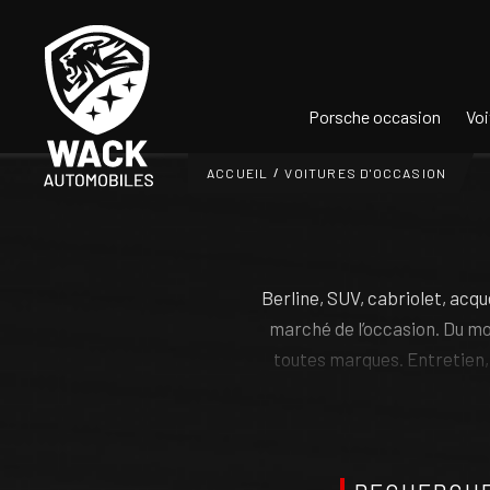
Panneau de gestion des cookies
Porsche occasion
Voi
ACCUEIL
VOITURES D'OCCASION
Berline, SUV, cabriolet, acqu
marché de l’occasion. Du mo
toutes marques. Entretien, 
Spécialiste des marques de pr
l’accompagnons avec de