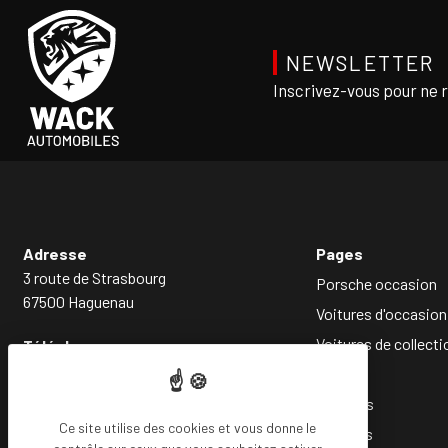
NEWSLETTER
Inscrivez-vous pour ne 
Adresse
Pages
3 route de Strasbourg
Porsche occasion
67500 Haguenau
Voitures d'occasion
Voitures de collecti
Téléphone
03 88 93 85 14
Société
Services
Ce site utilise des cookies et vous donne le
Conseils