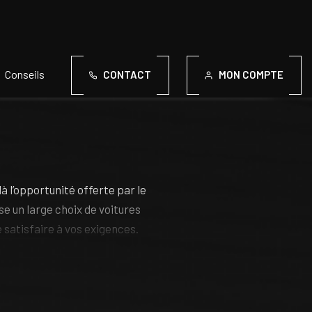
Conseils
CONTACT
MON COMPTE
à l’opportunité offerte par le
e un large choix de voitures
 satisfaire à vos exigences.
ntèle en toute transparence et
hoix en toute sérénité.