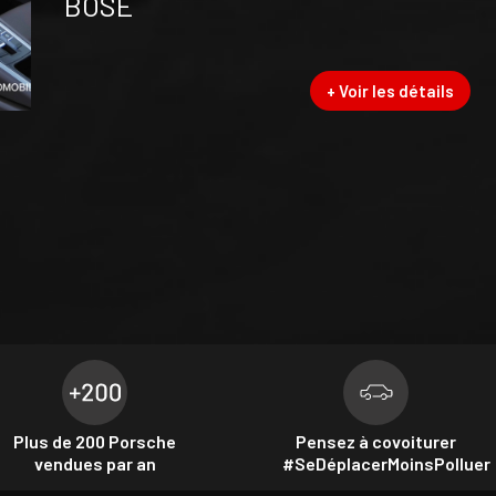
BOSE
+ Voir les détails
Plus de 200 Porsche
Pensez à covoiturer
vendues par an
#SeDéplacerMoinsPolluer