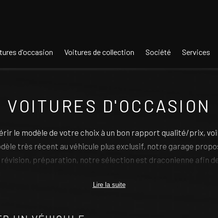
tures d'occasion
Voitures de collection
Société
Services
VOITURES D'OCCASION
érir le modèle de votre choix à un bon rapport qualité/prix, voil
dèle très récent au véhicule plus exclusif, notre garage propos
révision, préparation, notre sélection est draconienne afin de
estige et des véhicules sportifs, nous conseillons notre clie
Lire la suite
s garanties et des services qui lui permettent de faire son c