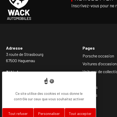
Inscrivez-vous pour ne 
Adresse
Pages
3 route de Strasbourg
Porsche occasion
67500 Haguenau
Voitures d'occasion
Voitures de collecti
Téléphone
03 88 93 85 14
Société
Services
Ce site utilise des cookies et vous donne le
Conseils
contrôle sur ceux que vous souhaitez activer
Tout refuser
Personnaliser
Tout accepter