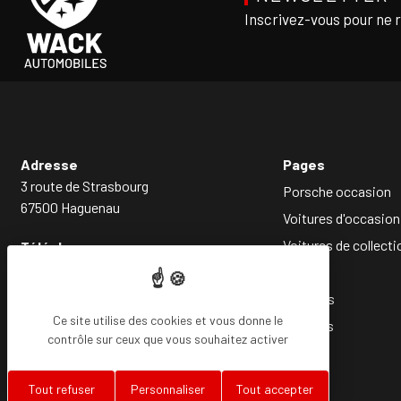
Inscrivez-vous pour ne 
Adresse
Pages
3 route de Strasbourg
Porsche occasion
67500 Haguenau
Voitures d'occasion
Voitures de collecti
Téléphone
03 88 93 85 14
Société
Services
Ce site utilise des cookies et vous donne le
Conseils
contrôle sur ceux que vous souhaitez activer
Tout refuser
Personnaliser
Tout accepter