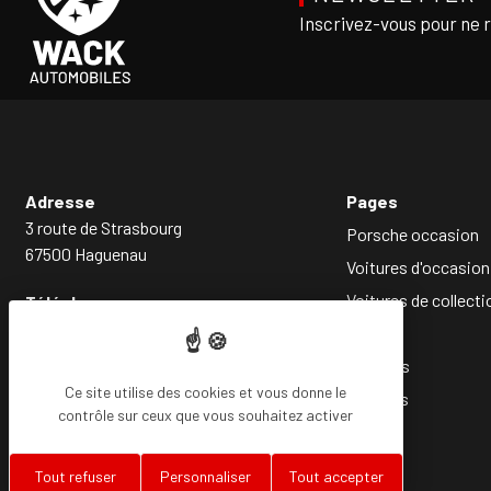
Inscrivez-vous pour ne 
Adresse
Pages
3 route de Strasbourg
Porsche occasion
67500 Haguenau
Voitures d'occasion
Voitures de collecti
Téléphone
03 88 93 85 14
Société
Services
Ce site utilise des cookies et vous donne le
Conseils
contrôle sur ceux que vous souhaitez activer
Tout refuser
Personnaliser
Tout accepter