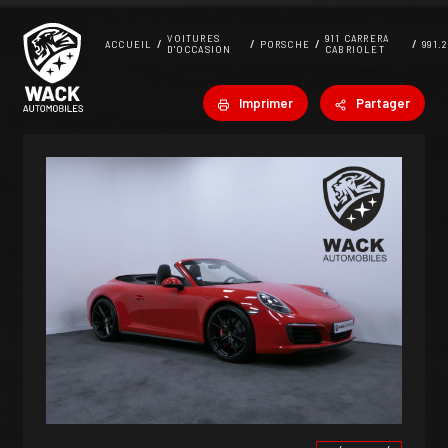
Panneau de gestion des cookies
VOITURES
911 CARRERA
ACCUEIL
PORSCHE
D'OCCASION
CABRIOLET
Imprimer
Partager