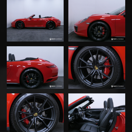
commande vocale Siri® - Module Connect Plus
téléphone GSM et Bluetooth, avec logement
smartphone - Dernier entretien avec remplacement
des condenseurs de climatisation réalisé dans nos
ateliers avant la mise en vente - COÛT TOTAL CARTE
GRISE (département 67) = 6.195,76€ incluant 4.321,80€
de malus - FINANCEMENT EN CREDIT AFFECTÉ -
LIVRAISON À DOMICILE POSSIBLE - VISITE VIRTUELLE
PAR APPEL VISIO ENVISAGEABLE