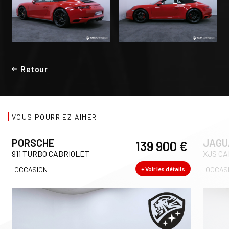
Retour
VOUS POURRIEZ AIMER
PORSCHE
JAGU
139 900 €
911 TURBO CABRIOLET
XJS CA
OCCASION
+ Voir les détails
OCCAS