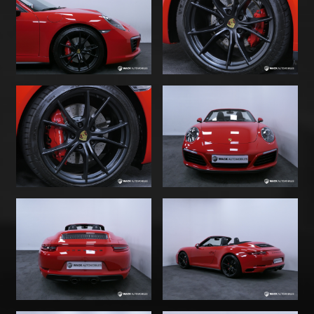
Airbag volant en cuir - Inserts de panneau de porte
Argent galvanisé - BOSE® Surround Sound-System -
Assistant de changement de voie (surveillance
d'angle mort) - Volant sport en cuir lisse (avec
palettes) multifonction et chauffant - Suppression
de la désignation de modèle - Pare-brise teinté
dégradé - Phares bi-Xénon directionnels PDLS -
Détection et affichage des limitations de vitesse -
Assistance parking avant et arrière avec indications
graphiques - Tapis de sol gansés nubuck avec
signature Porsche - Suspension dynamique du moteur
(PADM) - Fond du compte-tours Argent - Jantes 20"
Carrera S peintes en noir - Régulation amortisseurs
(PASM) -10 mm - Contrôle pression des pneus TPM 433
MHz - Alarme périmétrique et volumétrique -
Windschott = Saute-vent électrique - Climatisation
automatique bi-zone - Feux de jour à LED - Prise 12V
aux pieds passager - Module de navigation étendue
pour PCM 4 - Interface Apple® CarPlay® avec