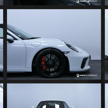
levage de l'essieu avant -
12h et coutures volant rou
comprenant tableau de bor
- Pack Sport Chrono Plus (
Suspension dynamique du m
Boîte de vitesse PDK à 7 r
GT3 à fixation centrale - 
(PASM) -25 mm - Rétrovise
volumétrique - Climatisati
12V aux pieds passager - 
sport GT3 en Alcantara av
vocale Siri® - Module Conn
avec application Porsche 
carte SD, Jukebox 10 Go - 
neuf = 173.591 € dont 18.33
ateliers le 26/09/2025 av
) = 2.413,76 € - FINANCE
DOMICILE POSSIBLE - VIS