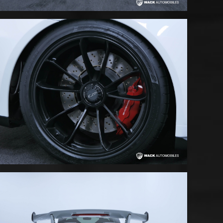
 Pare-brise teinté dégradé - Caméra de recul - Marquage à
ges - Sellerie en cuir complet & Alcantara avec surpiqures
d et hauts de portières - BOSE® Surround Sound System
avec préparation Laptrigger) - Chrono Sport à fond noir -
oteur PADM - Différentiel arrière régulé PTV Plus -
apports - Sélecteur PDK en Alcantara noir - Jantes 20"
Roues arrière directrices - Régulation amortisseurs
urs extérieurs SportDesign - Alarme périmétrique et
on automatique bi-zone - Ciel de toit en Alcantara - Prise
Pré équipement VTS et Porsche Car Connect - Volant
ec palettes - Interface Apple® CarPlay® avec commande
ect Plus téléphone GSM et Bluetooth - Services en ligne
Connect - Système PCM 4 avec écran 7", radio, CD/DVD,
Interface USB double pour iPod/iPhone - Prix du véhicule
6 € d'options - Dernier grand entretien réalisé dans nos
ec 35.623 KM - COÛT TOTAL CARTE GRISE ( département 67
MENT EN CREDIT AFFECTÉ POSSIBLE - LIVRAISON À
ITE VIRTUELLE PAR APPEL VISIO ENVISAGEABLE