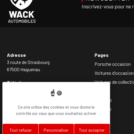
Inscrivez-vous pour ne 
Adresse
Pages
3 route de Strasbourg
Porsche occasion
67500 Haguenau
Voitures d'occasion
Voitures de collecti
Téléphone
03 88 93 85 14
Société
Services
Ce site utilise des cookies et vous donne le
Conseils
contrôle sur ceux que vous souhaitez activer
Tout refuser
Personnaliser
Tout accepter