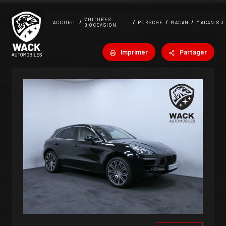
Panneau de gestion des cookies
VOITURES
ACCUEIL
PORSCHE
MACAN
D'OCCASION
Imprimer
Partager