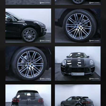
Rétroviseur auto jour/nuit - Capteur de pluie -
Allumage des feux automatiques - Vitres et lunette
arrières surteintées - Pourtour de vitres chromées -
Barres de toit - Alarme - Carnet d'entretien à jour,
dernière révision + Remplacement de la courroie
d'accessoires et les galets + Remplacement des 4
pneus réalisés dans nos ateliers avant la mise en
vente - COÛT TOTAL CARTE GRISE (dpt 67) = 703,76 € -
LIVRAISON À DOMICILE POSSIBLE - FINANCEMENT
POSSIBLE - VISITE VIRTUEL PAR APPEL VISIO
ENVISAGEABLE